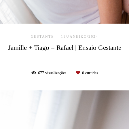
GESTANTE
11/JANEIRO/2024
Jamille + Tiago = Rafael | Ensaio Gestante
677
visualizações
0
curtidas